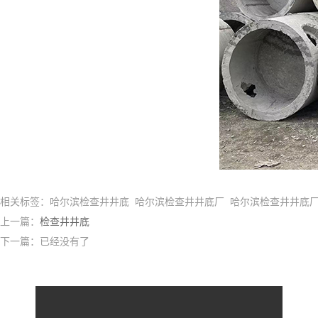
相关标签：哈尔滨检查井井底 哈尔滨检查井井底厂 哈尔滨检查井井底
上一篇：
检查井井底
下一篇：已经没有了