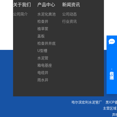
关于我们
产品中心
新闻资讯
公司简介
水泥化粪池
公司动态
检查井
行业资讯
植草筐
盖板
检查井井底
U型槽
水泥管
箱电基座
电缆井
雨水井
哈尔滨宏利水泥管厂
黑ICP备
主营区域
声