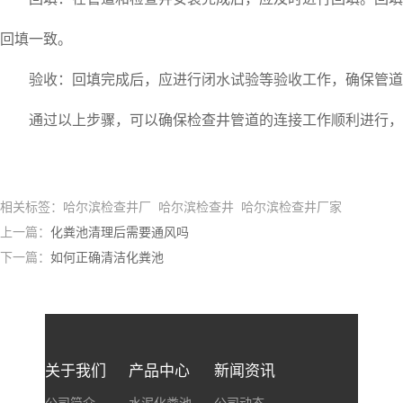
回填一致。
验收：回填完成后，应进行闭水试验等验收工作，确保管道
通过以上步骤，可以确保检查井管道的连接工作顺利进行，并
相关标签：哈尔滨检查井厂 哈尔滨检查井 哈尔滨检查井厂家
上一篇：
化粪池清理后需要通风吗
下一篇：
如何正确清洁化粪池
关于我们
产品中心
新闻资讯
公司简介
水泥化粪池
公司动态