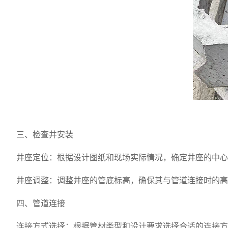
三、检查井安装
井座定位：根据设计图纸和现场实际情况，确定井座的中心
井座调整：调整井座的管底标高，确保其与管道连接时的高
四、管道连接
连接方式选择：根据管材类型和设计要求选择合适的连接方