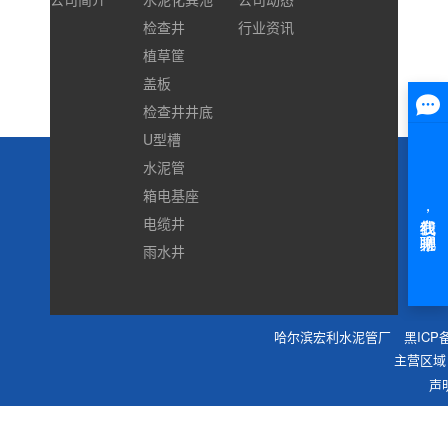
检查井
行业资讯
植草筐
盖板
检查井井底
U型槽
水泥管
箱电基座
电缆井
雨水井
哈尔滨宏利水泥管厂
黑ICP备
主营区域
声