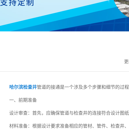
更
哈尔滨检查井
管道的接通是一个涉及多个步骤和细节的过程
一、前期准备
设计审查：首先，应确保管道与检查井的连接符合设计图纸
材料准备：根据设计要求准备相应的管材、管件、检查井、