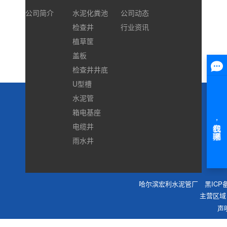
公司简介
水泥化粪池
公司动态
检查井
行业资讯
植草筐
盖板
检查井井底
U型槽
水泥管
箱电基座
电缆井
雨水井
哈尔滨宏利水泥管厂
黑ICP备
主营区域
声