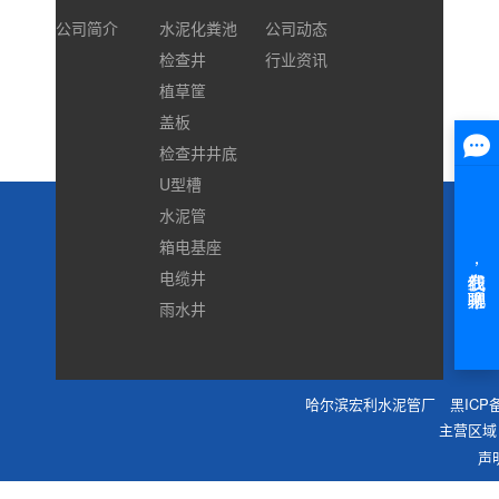
公司简介
水泥化粪池
公司动态
检查井
行业资讯
植草筐
盖板
检查井井底
U型槽
水泥管
箱电基座
电缆井
雨水井
哈尔滨宏利水泥管厂
黑ICP备
主营区域
声